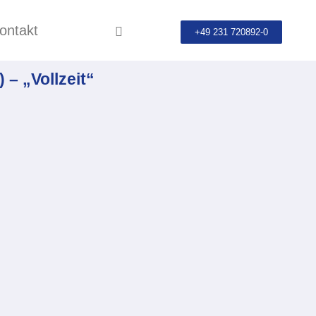
ontakt
+49 231 720892-0
 – „Vollzeit“